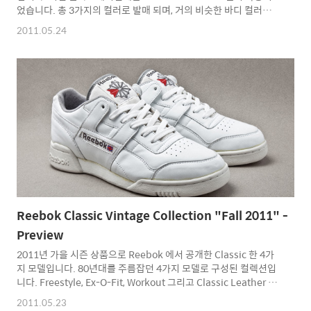
었습니다. 총 3가지의 컬러로 발매 되며, 거의 비슷한 바디 컬러에
포인트 컬러만 다르게 나옵니다. 굉장히 편안한 착용감을 가지고 있
2011.05.24
지만 패션용도로서의 역할도 충실히 해내는 모델입니다. 그레이 계
통의 컬러들이 전체적으로 쓰였으며, 퍼플 컬러와 민트, 그리고 블
루컬러가 포인트로 사용되었습니다. Saucony Elite 의 경우
Saucony 의 프리미엄급 라인으로서 비교적 고가의 라인입니다. 어
느 브랜드나 그러한 라인은 다 가지고 있지만 Saucony Elite 의 경
우 모델 명으로 생각하시는 분들이 많습니다. 주로 대부분의 콜라보
레이션 모델들은 Saucony Elite..
Reebok Classic Vintage Collection "Fall 2011" -
Preview
2011년 가을 시즌 상품으로 Reebok 에서 공개한 Classic 한 4가
지 모델입니다. 80년대를 주름잡던 4가지 모델로 구성된 컬렉션입
니다. Freestyle, Ex-O-Fit, Workout 그리고 Classic Leather 로
구성되었습니다. 하지만 단순한 리트로가 아닌 과거에 가지고 있던
2011.05.23
단점들은 눈에 띄지않게 보완한 모델들입니다. 이번 컬렉션에 가장