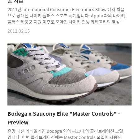
봄 시즌
2011년 International Consumer Electronics Show 에서 처음
으로 공개된 나이키 플러스 스포츠 시계입니다. Apple 과의 나이키
플러스 제품군 지원 이후로 모아진 나이키 런닝 카테고리의 열성자
들을 보다 더 확보하기 위해 만들어졌습니다. GPS 기계류에서는 아
2012.02.15
주 유명한 TomTom 과 함께 만들어낸 모델입니다. 달리기를 한 기
록-거리, 코스, 최근 달리기 데이터, 심장박동 모니터, 개인기록 등
무수한 기능을 탑제하고 있습니다. 또한 본 시계는 Nikeplus.com
에 데이터를 업로드할 수 있는 기능을 가지고 있습니다. 본 모델을
통해 러너들에게 최고의 컨디션과 런닝 경험을 제공할 수 있습니다.
먼저 4월1일 미국과 영국에 발매가 되며 다른 국가에는 올해 말에
공개가 될 것..
Bodega x Saucony Elite "Master Controls" -
Preview
유명 패션 리테일러인 Bodega 와의 써코니 의 콜라보레이션 모델
입니다. 이번 콜라보레이션에는 Master Controls 모델이 사용되