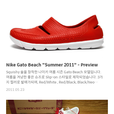
큰 특징은 본드 자국입니다. 클래식한 느낌과 과거 모델임을 강조하
기 위해 본드 자국과 본드 자국 부분의 변색을 일부러 표현했습니
다. 로고 또한 예전과 같은 로고를 텅부분에 사용해 클래식하고 빈
티지함을 더했습니다. 본 컬렉션은 글로벌 데이터 기준 2011년 7월
발매 예정입니다. 정말 클래식함을 디테일하게 표현한 진정한 빈티
지 작품이 공개되었습..
Nike Gato Beach "Summer 2011" - Preview
Squishy 솔을 장착한 나이키 여름 시즌 Gato Beach 모델입니다.
여름을 겨냥한 좋은 슈즈로 Slip-on 스타일로 제작되었습니다. 3가
지 컬러로 발매가되며, Red/White , Red/Black, Black/Neo
Lime 컬러로 발매됩니다. Name : Nike Gato Beach Color :
2011.05.23
Challenge Red/White Style : 443891-601 Name : Nike Gato
Beach Color : Dark Shadow / Neo-Lime Style : 443891-003
Name : Nike Gato Beach Color : Anthracite/ Solar Red Style
: 443891-006 비치 슈즈를 신을 계절이 다가오고 있습니다. 최근
Air Moc 모델을..