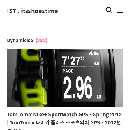
IST . itsshoestime
메
뉴
Dynamiclee
(383)
TomTom x Nike+ SportWatch GPS - Spring 2012
| TomTom x 나이키 플러스 스포츠와치 GPS - 2012년