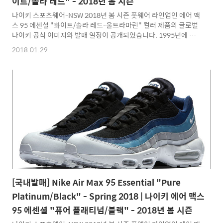
이트/솔라 레드" - 2018년 봄 시즌
나이키 스포츠웨어-NSW 2018년 봄 시즌 풋웨어 라인업인 에어 맥
스 95 에센셜 "화이트/솔라 레드-울트라마린" 컬러 제품의 글로벌
나이키 공식 이미지와 발매 일정이 공개되었습니다. 1995년에 탄
생한 클래식 러닝화로서 나이키 를 대표하는 아이콘이라고 할 수 있
2018.01.29
는 제품으로 현재는 라이프 스타일 스니커로 더 많은 인기를 얻으며
다양한 컬러웨이로 새롭게 발매되고 있는 에어 맥스 95 제품입니
다. 2012년 하반기부터 꾸준히 선보이고 있는 나이키 에어 맥스 에
센셜 라인업은 제품 바디에 다양한 소재와 컬러를 혼합한 노멀 버젼
보다는 트렌디하면서 프리미엄 버젼보다는 대중적인 선보이는 새
로운 라인업으로 본 제품은 바디 베이스로 화이트 컬러의 레더 소재
를 적용하였으며 솔라 레드, 울트라마린 컬러 조합으로된 디테일 ..
[국내발매] Nike Air Max 95 Essential "Pure
Platinum/Black" - Spring 2018 | 나이키 에어 맥스
95 에센셜 "퓨어 플래티넘/블랙" - 2018년 봄 시즌