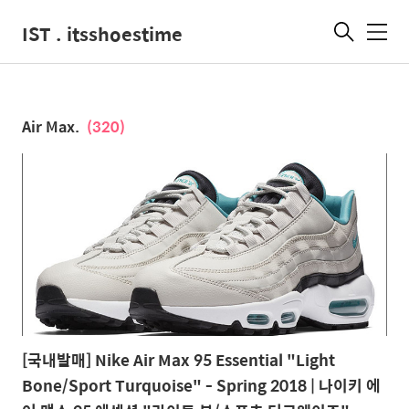
IST . itsshoestime
메
뉴
Air Max.
(320)
[국내발매] Nike Air Max 95 Essential "Light
Bone/Sport Turquoise" - Spring 2018 | 나이키 에