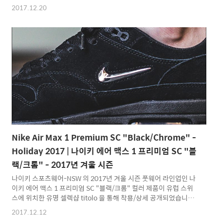
의 나일론, 레더 소재의 조합으로 이루어져 있으며 미드솔에는 블랙
2017.12.20
컬러위에 화이트 컬러 적용된 본 제품은 전체적으로 나이키 ACG 제
품군을 연상시키는듯한 아웃도어 디테일이 큰 특징으로 상당히 독
특함을 보여주고 있습니다. 나이키 에어 맥스 95 프리미엄 "프랄
린/터보 그린" 컬러 제품은 나이키 스포츠웨어-NSW 글로벌 발매
일정 기준 2017년 겨울 시즌 12월중 발매 예정입니다. 538416-
204 : Nike Air Max 95 Premium "Praline/Turbo Green-Cool
Grey-Mega..
Nike Air Max 1 Premium SC "Black/Chrome" -
Holiday 2017 | 나이키 에어 맥스 1 프리미엄 SC "블
랙/크롬" - 2017년 겨울 시즌
나이키 스포츠웨어-NSW 의 2017년 겨울 시즌 풋웨어 라인업인 나
이키 에어 맥스 1 프리미엄 SC "블랙/크롬" 컬러 제품이 유럽 스위
스에 위치한 유명 셀렉샵 titolo 을 통해 착용/상세 공개되었습니
다.1987년에 탄생한 클래식 러닝화로서 나이키 를 대표하는 아이
2017.12.12
콘이라고 할 수 있는 제품으로 현재는 라이프 스타일 스니커