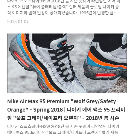
나이키 스포츠웨어-NSW 2018년 봄 시즌 풋웨어 라인업인 에어 맥
스 95 에센셜 "퓨어 플래티넘/블랙" 컬러 제품의 글로벌 나이키 공
식 이미지와 발매 일정이 공개되었습니다. 1995년에 탄생한 클래
식 러닝화로서 나이키 를 대표하는 아이콘이라고 할 수 있는 제품으
2018.01.09
로 현재는 라이프 스타일 스니커로 더 많은 인기를 얻으며 다양한
컬러웨이로 새롭게 발매되고 있는 에어 맥스 95 제품입니다. 2012
년 하반기부터 꾸준히 선보이고 있는 나이키 에어 맥스 에센셜 라인
업은 제품 바디에 다양한 소재와 컬러를 혼합한 노멀 버젼보다는 트
렌디하면서 프리미엄 버젼보다는 대중적인 선보이는 새로운 라인
업으로 본 제품은 메쉬, 레더등의 소재가 적용되었으며 바디 베이스
퓨어 플래티넘 컬러가 자리잡고 있으며 블랙, 네이비, 노이즈 ..
Nike Air Max 95 Premium "Wolf Grey/Safety
Orange" - Spring 2018 | 나이키 에어 맥스 95 프리미
엄 "울프 그레이/세이프티 오렌지" - 2018년 봄 시즌
나이키 스포츠웨어-NSW 2018년 봄 시즌 풋웨어 라인업인 나이키
에어 맥스 95 프리미엄 "울프 그레이/세이프티 오렌지" 컬러 제품