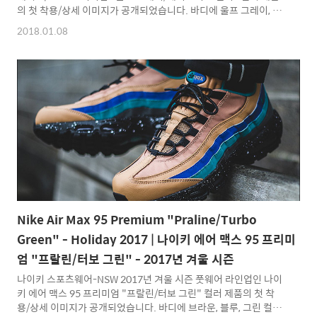
의 첫 착용/상세 이미지가 공개되었습니다. 바디에 울프 그레이, 오
렌지, 블루 컬러의 나일론, 레더 소재의 조합으로 이루어져 있으며
2018.01.08
미드솔에는 블랙 컬러위에 화이트 컬러 적용된 본 제품은 전체적으
로 나이키 ACG 제품군을 연상시키는듯한 아웃도어 디테일이 큰 특
징으로 상당히 독특함을 보여주고 있습니다. 나이키 에어 맥스 95
프리미엄 "울프 그레이/세이프티 오렌지" 컬러 제품은 나이키 스포
츠웨어-NSW 글로벌 발매 일정 기준 2018년 봄 시즌 1월중 발매 예
정입니다. 538416-015 : Nike Air Max 95 Premium "Wolf
Grey/Safety Oran..
Nike Air Max 95 Premium "Praline/Turbo
Green" - Holiday 2017 | 나이키 에어 맥스 95 프리미
엄 "프랄린/터보 그린" - 2017년 겨울 시즌
나이키 스포츠웨어-NSW 2017년 겨울 시즌 풋웨어 라인업인 나이
키 에어 맥스 95 프리미엄 "프랄린/터보 그린" 컬러 제품의 첫 착
용/상세 이미지가 공개되었습니다. 바디에 브라운, 블루, 그린 컬러