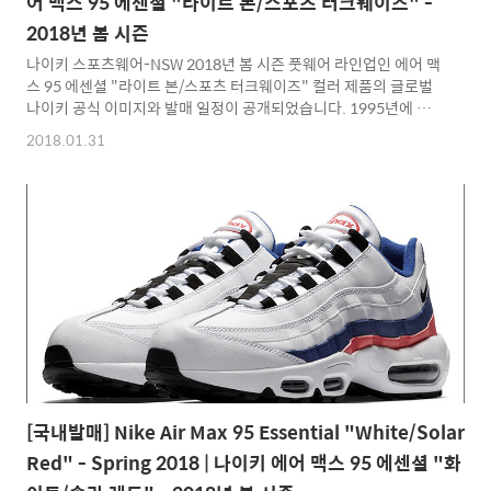
어 맥스 95 에센셜 "라이트 본/스포츠 터크웨이즈" -
2018년 봄 시즌
나이키 스포츠웨어-NSW 2018년 봄 시즌 풋웨어 라인업인 에어 맥
스 95 에센셜 "라이트 본/스포츠 터크웨이즈" 컬러 제품의 글로벌
나이키 공식 이미지와 발매 일정이 공개되었습니다. 1995년에 탄
생한 클래식 러닝화로서 나이키 를 대표하는 아이콘이라고 할 수 있
2018.01.31
는 제품으로 현재는 라이프 스타일 스니커로 더 많은 인기를 얻으며
다양한 컬러웨이로 새롭게 발매되고 있는 에어 맥스 95 제품입니
다. 2012년 하반기부터 꾸준히 선보이고 있는 나이키 에어 맥스 에
센셜 라인업은 제품 바디에 다양한 소재와 컬러를 혼합한 노멀 버젼
보다는 트렌디하면서 프리미엄 버젼보다는 대중적인 선보이는 새
로운 라인업으로 본 제품은 바디 베이스로 라이트 본 컬러의 레더
소재를 적용하였으며 민트 컬러에 가까운 터크 웨이즈 컬러가 디
테..
[국내발매] Nike Air Max 95 Essential "White/Solar
Red" - Spring 2018 | 나이키 에어 맥스 95 에센셜 "화