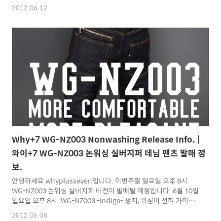
매됩니다. dr.pepper 탄산음료 시리즈중 하나인 닥터페퍼의 컬러
2012.06.12
링을 차용해 그라데이션 컬러를 입혔습니다. (만들고 보니 죠스바
와 거의 같군요 ㅎㅎ) 탄산 음료의 컬러가 여름에 어울리는 밝고 시
원한 느낌을 줄거라 생각합니다. 특별하게 포인트는 따로 없으며 옷
자체의 그라데이션이 포인트라고 할 수 있습니다. 선셋 시리즈와 다
른 점은 라벨이 틀리며 선셋 시리즈가 스트레이트 핏 정도였다면 소
다팝 컬러는 팔통이 좁고 허리라인이 살짝 들어간 머슬핏 정도로 생
각하시면 됩니다. / size S : 가슴둘레 47 총기..
Why+7 WG-NZ003 Nonwashing Release Info. |
와이+7 WG-NZ003 논워싱 실버지퍼 데님 팬츠 발매 정
보.
안녕하세요 whyplusseven입니다. 이번주말 일요일 오후 8시
WG-NZ003 논워싱 실버지퍼 버전이 발매될 예정입니다. 6월 10일
일요일 오후 8시. WG-NZ003 -indigo- 생지, 워싱이 전혀 가미되
지 원단을 그대로 사용하여 제작된 바지 입니다. 기존에 발매된
2012.06.08
nz002나 워싱진에 사용되었던 원단들과 다르게 여름용으로써 활