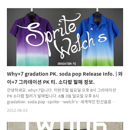
용할 수 있도록 원단의 통기성이나 하드한 질감은 줄인 버전이라고
보시면됩니다. 착용시 확실히 기존에 와이에서 나온 생지 바지들 보
다 부드럽고 가벼운 느낌을 받으실 수있습니다. nz003은 기존의 와
이 바지들에서 좀 더 가공방식이 바뀐것도 있고 추가된 부분이 생각
보다 많이 있습니다. 허리 안쪽의 스티치도 체인형태로 좀더 단단하
게 바뀌었으며, 지퍼가 사용된 부분의 주머니도..
Why+7 gradation PK. soda pop Release Info. | 와
이+7 그라데이션 PK 티. 소다팝 발매 정보.
안녕하세요. why+7입니다. 이번주말 일요일 오후 8시 그라데이션
PK 소다팝 컬러가 발매됩니다. 6월 3일 일요일 오후 8시
gradation. soda pop -sprite- -welch's- 세계적인 탄산음료인
스프라이트와 웰치스의 컬러링을 차용해 그라데이션 컬러를 입혔
2012.06.01
습니다. 탄산 음료의 컬러가 여름에 어울리는 밝고 시원한 느낌을
줄거라 생각합니다. 특별하게 포인트는 따로 없으며 옷자체의 그라
데이션이 포인트라고 할 수 있습니다. 선셋 시리즈와 다른 점은 라