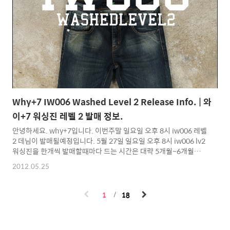
벨이 틀리며 선셋 시리즈가 스트레이트 핏 정도였다면 소다팝 컬러
는 팔통이 좁고 허리라인이 살짝 들어간 머슬핏 정도로 생각하시면
됩니다. / size S : 가슴둘레 47 총기장 66.5 M : 가슴둘레 49 총기
장 68.5 L : 가슴둘레 51..
Why+7 IW006 Washed Level 2 Release Info. | 와
이+7 워싱진 레벨 2 발매 정보.
안녕하세요. why+7입니다. 이번주말 일요일 오후 8시 iw006 레벨
2 데님이 발매될예정입니다. 5월 27일 일요일 오후 8시 iw006 lv2
워싱진을 한개씩 발매할때마다 드는 시간은 대략 5개월~6개월정도
걸리는듯합니다. 그래서 오랜기간 작업하고 한번에 여러가지를 만
2012.05.25
들어보고 그중에 추려낸 몇가지를 확정해 다시 톤다운 과 데미지 추
가를 진행하게 됩니다. 복잡하고 긴 과정이지만 소비자 분들께는 이
렇다 저렇다 말하기는 뭐하고 일단 상품을 먼저 보시는 거라.. / 어
1
18
쨋거나 저희가 만족한 워싱진은 소비자 분들도 만족하시리라 믿습
니다. iw006 역시 그런 과정중에서 탄생한 제품이고 몇가지 만족한
워싱 샘플중 첫번째 워싱 샘플을 발매하게 되었습니다. 추후 레벨3