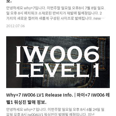
보.
안녕하세요 why+7입니다. 이번주말 일요일 오후8시 7월 8일 일요
일 오후 8시 패치워크 소재로된 반바지가 재발매 될예정입니다. 2
가지의 새로운 컬러와 새롭게 구성된 사이즈로 발매됩니다. new
color. pastel pink. mono brown. 지난번 발매때 소량만 진행했
2012.07.06
었고, 다른 컬러의 욕심도 났으며 무엇보다 사이징에 대한 혼란을
조금은 만회하고자 제작된 반바지 입니다. / 치노나 청원단의 바지
보다 더 얇고 가벼운 패치워크 소재이기 때문에 내구성은 살짝 떨어
질 수 있지만 통풍성과 편안함은 다른 어떤 소재에 비할바가 아니라
고 생각합니다 추가된 두가지 컬러는 파스텔 핑크와 모노톤 브라운
컬러로 햇살이 따가운 여름에 시원하게 입을 수 있는 밝은 컬러와
상의와 매칭이 쉬운 모노톤 컬러가 추가되었습니..
Why+7 IW006 LV1 Release Info. | 와이+7 IW006 레
벨1 워싱진 발매 정보.
안녕하세요 why+7 입니다. 이번주말 일요일 오후 8시 6월 24일 일
요일 오후 8시 iw006LV1 워싱진이 발매될 예정입니다. 지난