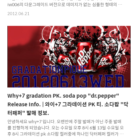
iw006의 다운그레이드 버전으로 데미지가 없는 심플한 형태의 바
지를 원하는 분들을 위해 제작된 바지입니다. 본래는 데미지가 추가
2012.06.21
된 LV3 이나 4가 발매될 예정이었으나 데미지가 없는 버전나름대로
의 매력이 있는듯하여 발매를 진행합니다. 데미지를 제외한 모든 부
분은 IW006LV2와 같습니다. 단 사이징의 변화가 있는데 지난
IW006이 허리가 크다는 이야기를 많이 들었기 때문에 최소한 지난
코팅진 수준의 허리 사이즈로 줄였습니다. 구매시 참고하시기를 바
랍니다. / 또한 XL 사이즈는 발매하지 않습니다. / size (CM) S : 허
리 37 밑단 16 허벅지 25 총기..
Why+7 gradation PK. soda pop "dr.pepper"
Release Info. | 와이+7 그라데이션 PK 티. 소다팝 "닥
터패퍼" 발매 정보.
안녕하세요 why+7 입니다. 오랜만에 주말 발매가 아닌 주중 발매
를 진행하게 되었습니다. 오는 수요일 오후 8시 6월 13일 수요일 오
후 8시 그라데이션 pk 소다팝 컬러중에 하나인 닥터페퍼 컬러가 발