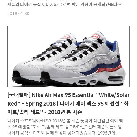
제품의 나이키 공식 이미지와 글로벌 발매 일정이 공개되었습니다.
2018년 NBA 올스타 게임이 개최되는 미국 로스엔젤레스를 기념하
2018.01.30
여 시티 오브 플라이트 라는 별칭으로 발매되는 본 제품은 바디 베
이스 블랙, 화이트 컬러 조합의 누벅과 레더 소재 적용하였으며 메
탈릭 골드 포인트 컬러가 특징으로 전체적으로 깔끔한 디테일이 라
이프 스타일 스니커로도 손색없는 모습을 보여주고 있습니다. 에어
조던 9 레트로 "블랙/써밋 화이트-메탈릭 골드" 컬러 제품은 조던
브랜드 글로벌 발매 일정 기준 2월 3일 예정이며 국내 2월 10일 성
인용 사이즈 기준 가격 229,000원으로 나이키 BB..
[국내발매] Nike Air Max 95 Essential "White/Solar
Red" - Spring 2018 | 나이키 에어 맥스 95 에센셜 "화
이트/솔라 레드" - 2018년 봄 시즌
나이키 스포츠웨어-NSW 2018년 봄 시즌 풋웨어 라인업인 에어 맥
스 95 에센셜 "화이트/솔라 레드-울트라마린" 컬러 제품의 글로벌
나이키 공식 이미지와 발매 일정이 공개되었습니다. 1995년에 탄