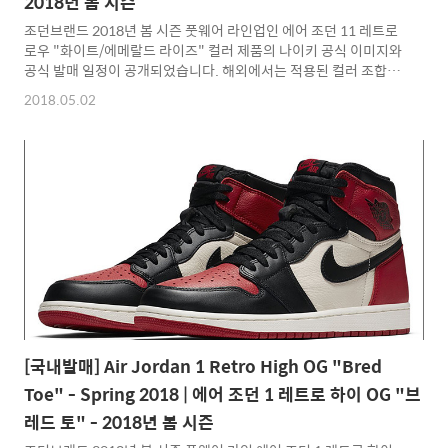
2018년 봄 시즌
조던브랜드 2018년 봄 시즌 풋웨어 라인업인 에어 조던 11 레트로
로우 "화이트/에메랄드 라이즈" 컬러 제품의 나이키 공식 이미지와
공식 발매 일정이 공개되었습니다. 해외에서는 적용된 컬러 조합과
부활절에 발매를 통해 Easter 라는 별칭으로도 불리고 있는 본 제품
2018.05.02
은 바디에 화이트 컬러 가죽 소재 베이스에 에메랄드 라이즈 컬러가
혼합된 조던 11 만의 아이덴티티를 느낄수 있는 페이턴트 레더(에
나멜) 소재가 적용되었으며 흡사 오로라를 표현한듯한 컬러의 불투
명 클리어 아웃솔이 매력적인 제품으로 조던브랜드 넘버링 시리즈
풋웨어 아이콘이라고 할 수 있는 조던 11 의 로우컷 버젼으로 현재
는 바스켓볼 슈즈보다 라이프 스타일 스니커로 더욱 사랑 받고 있는
제품이기도 합니다. 에어 조던 11 레트로 로우 "화이..
[국내발매] Air Jordan 1 Retro High OG "Bred
Toe" - Spring 2018 | 에어 조던 1 레트로 하이 OG "브
레드 토" - 2018년 봄 시즌