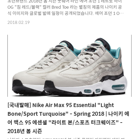
조던브랜드 2018년 봄 시즌 풋웨어 라인 에어 조던 1 레트로 하이
OG "짐 레드/블랙" 컬러 Bred Toe 라는 별칭의 제품의 나이키 공
식 이미지와 글로벌 발매 일정이 공개되었습니다. 에어 조던 1 OG
컬러인 블랙토 제품과 상당히 흡사한 컬러 배치로 발등 토 부분에
2018.02.19
레드 컬러를 적용하여 블랙토 가 아닌 브레드(블랙/레드)토 라는 별
칭으로 탄생한 본 제품은 바디 베이스 대분에 프리미엄 레더 소재
적용하여 조금 더 고급스러운 느낌의 디테일이 큰 특징입니다. 오리
지널 디테일로 발매만을 기다려온 제품으로 최고의 나이키 올드 바
스켓볼 슈즈이기도하지만 현재는 최고의 라이프 스타일 스니커로
선호하고 있는 제품입니다. 에어 조던 1 레트로 하이 OG "짐 레드/
블랙" 컬러 제품은 조던브랜드 글로벌 발매 일정 ..
[국내발매] Nike Air Max 95 Essential "Light
Bone/Sport Turquoise" - Spring 2018 | 나이키 에
어 맥스 95 에센셜 "라이트 본/스포츠 터크웨이즈" -
2018년 봄 시즌