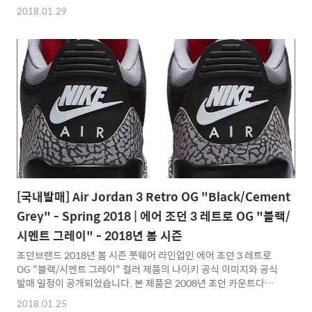
생한 클래식 러닝화로서 나이키 를 대표하는 아이콘이라고 할 수 있
2018.01.29
는 제품으로 현재는 라이프 스타일 스니커로 더 많은 인기를 얻으며
다양한 컬러웨이로 새롭게 발매되고 있는 에어 맥스 95 제품입니
다. 2012년 하반기부터 꾸준히 선보이고 있는 나이키 에어 맥스 에
센셜 라인업은 제품 바디에 다양한 소재와 컬러를 혼합한 노멀 버젼
보다는 트렌디하면서 프리미엄 버젼보다는 대중적인 선보이는 새
로운 라인업으로 본 제품은 바디 베이스로 화이트 컬러의 레더 소재
를 적용하였으며 솔라 레드, 울트라마린 컬러 조합으로된 디테일 ..
[국내발매] Air Jordan 3 Retro OG "Black/Cement
Grey" - Spring 2018 | 에어 조던 3 레트로 OG "블랙/
시멘트 그레이" - 2018년 봄 시즌
조던브랜드 2018년 봄 시즌 풋웨어 라인업인 에어 조던 3 레트로
OG "블랙/시멘트 그레이" 컬러 제품의 나이키 공식 이미지와 공식
발매 일정이 공개되었습니다. 본 제품은 2008년 조던 카운트다운
패키지 3/20 , 2011년 점프맨 로고 레트로 후 이번 2018년 봄 시즌
2018.01.25
OG 디테일인 나이키 스우쉬 로고를 적용하여 레트로 되는 제품입