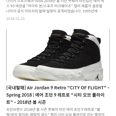
나이키 스포츠웨어-NSW 2018년 봄 시즌 풋웨어 라인업인 에어 맥
스 95 에센셜 "라이트 본/스포츠 터크웨이즈" 컬러 제품의 글로벌
나이키 공식 이미지와 발매 일정이 공개되었습니다. 1995년에 탄
생한 클래식 러닝화로서 나이키 를 대표하는 아이콘이라고 할 수 있
2018.01.31
는 제품으로 현재는 라이프 스타일 스니커로 더 많은 인기를 얻으며
다양한 컬러웨이로 새롭게 발매되고 있는 에어 맥스 95 제품입니
다. 2012년 하반기부터 꾸준히 선보이고 있는 나이키 에어 맥스 에
센셜 라인업은 제품 바디에 다양한 소재와 컬러를 혼합한 노멀 버젼
보다는 트렌디하면서 프리미엄 버젼보다는 대중적인 선보이는 새
로운 라인업으로 본 제품은 바디 베이스로 라이트 본 컬러의 레더
소재를 적용하였으며 민트 컬러에 가까운 터크 웨이즈 컬러가 디
테..
[국내발매] Air Jordan 9 Retro "CITY OF FLIGHT" -
Spring 2018 | 에어 조던 9 레트로 "시티 오브 플라이
트" - 2018년 봄 시즌
조던브랜드 2018년 봄 시즌 풋웨어 라인 에어 조던 9 레트로 "블
랙/써밋 화이트-메탈릭 골드" 컬러 시티 오브 플라이트 라는 별칭의